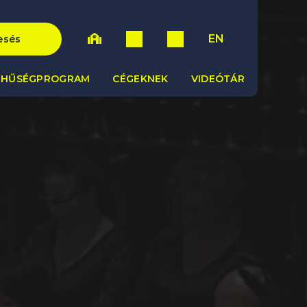
EN
esés
HŰSÉGPROGRAM
CÉGEKNEK
VIDEÓTÁR