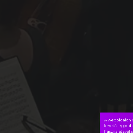
A weboldalon c
lehető legjobb
használatával 