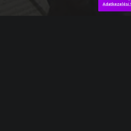
Adatkezelési 
Ludwig van Beethoven: 9. szimfónia, IV. Fina
Katarzis
Lélek
Yes!
Hasonló videók