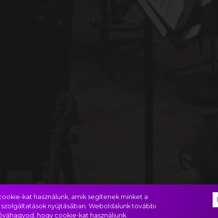
ookie-kat használunk, amik segítenek minket a
 szolgáltatások nyújtásában. Weboldalunk további
jóváhagyod, hogy cookie-kat használjunk.