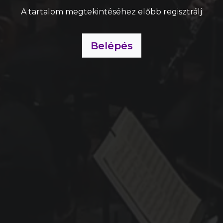
A tartalom megtekintéséhez előbb regisztrálj
Belépés