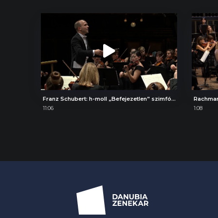
Franz Schubert: h-moll „Befejezetlen” szimfónia, II. Andante con moto
Rachman
11:06
1:08