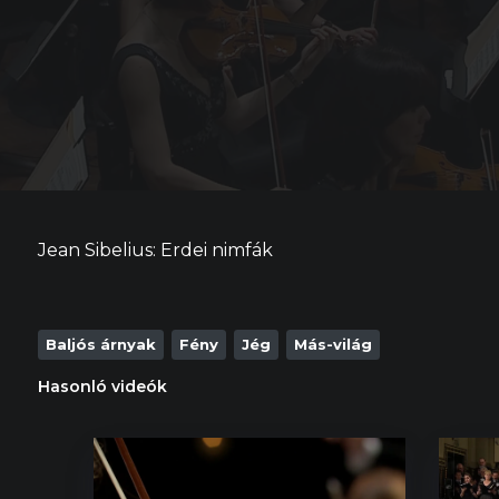
Jean Sibelius: Erdei nimfák
Baljós árnyak
Fény
Jég
Más-világ
Hasonló videók