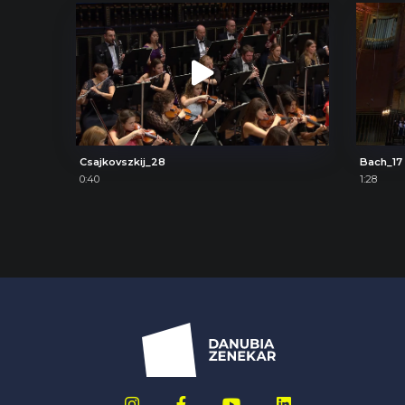
Csajkovszkij_28
Bach_17
0:40
1:28