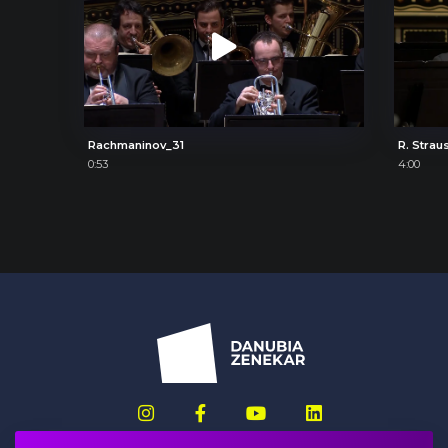
Rachmaninov_31
R. Strau
0:53
4:00