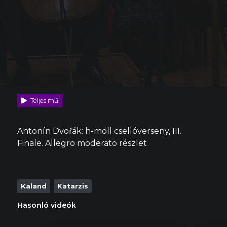
Teljes mű
Antonín Dvořák: h-moll csellóverseny, III.
Finale. Allegro moderato részlet
Kaland
Katarzis
Hasonló videók