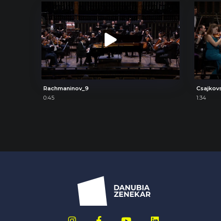
Rachmaninov_9
Csajkov
0:45
1:34