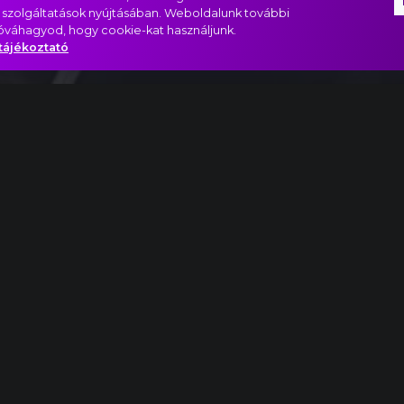
 szolgáltatások nyújtásában. Weboldalunk további
jóváhagyod, hogy cookie-kat használjunk.
tájékoztató
ment részlet
atás
Yes!