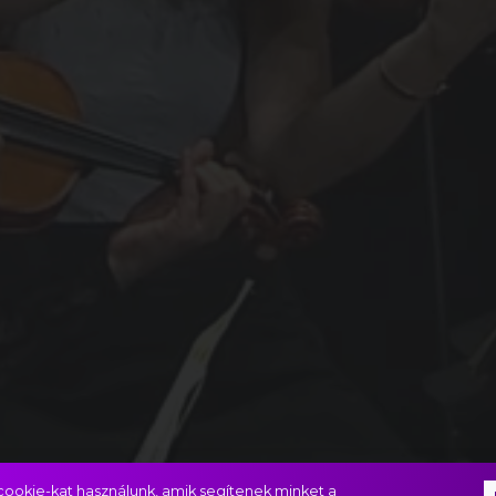
ookie-kat használunk, amik segítenek minket a