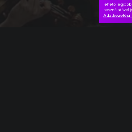
lehető legjobb
használatával 
Adatkezelési 
Teljes mű
Pjotr Iljics Csajkovszkij: A diótörő, Divertisse
Szombat este
Utazás
Vágt
Hasonló videók