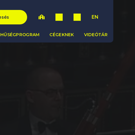
EN
esés
HŰSÉGPROGRAM
CÉGEKNEK
VIDEÓTÁR