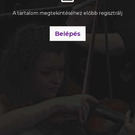
A tartalom megtekintéséhez előbb regisztrálj
Belépés