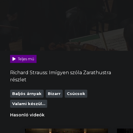
Teljes mű
Richard Strauss: Imígyen szóla Zarathustra
részlet
Baljós árnyak
Bizarr
Csúcsok
Valami készül…
Hasonló videók