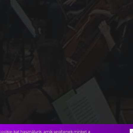
ookie-kat használunk, amik segítenek minket a