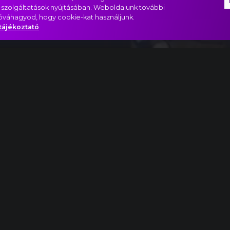
 szolgáltatások nyújtásában. Weboldalunk további
jóváhagyod, hogy cookie-kat használjunk.
tájékoztató
– Magnificat részlet
ág