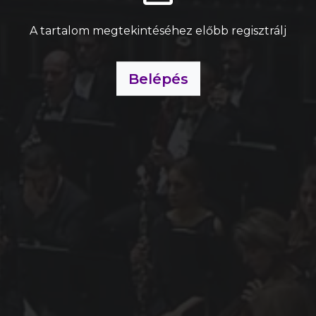
A tartalom megtekintéséhez előbb regisztrálj
Belépés