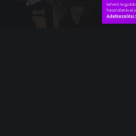
lehető legjobb
használatával 
Adatkezelési 
Teljes mű
Liszt Ferenc: Dante-szimfónia, II. Purgatorio 
Angyalok
Misztikus
Más-vil
Hasonló videók