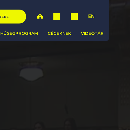
EN
esés
HŰSÉGPROGRAM
CÉGEKNEK
VIDEÓTÁR