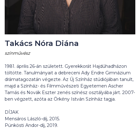
Takács Nóra Diána
színművész
1981. április 26-án született. Gyerekkorát Hajdúhadházon
töltötte. Tanulmányait a debreceni Ady Endre Gimnázium
drámatagozatán végezte. Az Új Színház stúdiójában tanult,
majd a Színház- és Filmművészeti Egyetemen Ascher
Tamás és Novák Eszter zenés színész osztályába járt. 2007-
ben végzett, azóta az Örkény István Színház tagja.
DÍJAK
Mensáros László-díj, 2015.
Pünkösti Andor-díj, 2019.