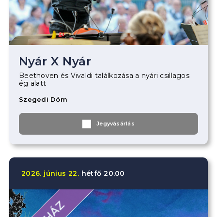
Nyár X Nyár
Beethoven és Vivaldi találkozása a nyári csillagos
ég alatt
Szegedi Dóm
Jegyvásárlás
2026.
június
22.
hétfő
20.00