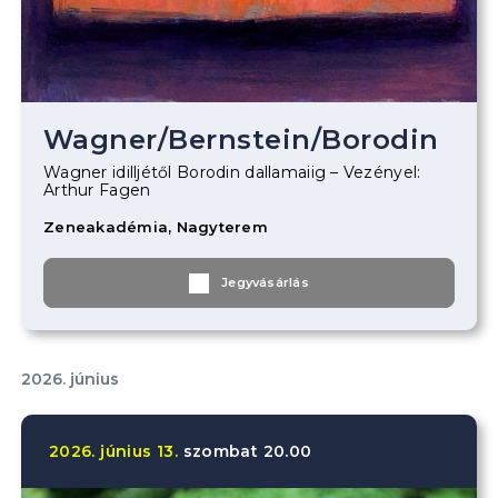
Wagner
/
Bernstein
/
Borodin
Wagner idilljétől Borodin dallamaiig – Vezényel:
Arthur Fagen
Zeneakadémia, Nagyterem
Jegyvásárlás
2026. június
2026.
június
13.
szombat
20.00