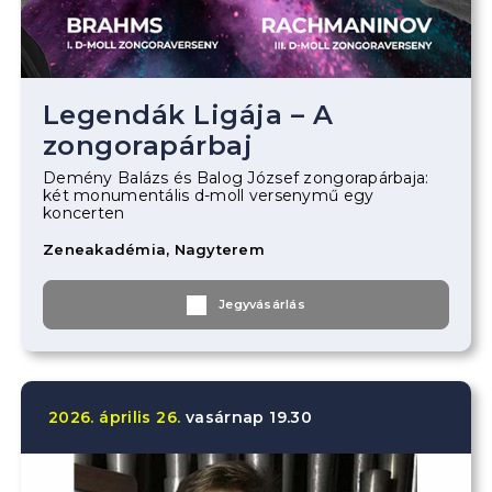
Legendák Ligája – A
zongorapárbaj
Demény Balázs és Balog József zongorapárbaja:
két monumentális d-moll versenymű egy
koncerten
Zeneakadémia, Nagyterem
Jegyvásárlás
2026.
április
26.
vasárnap
19.30