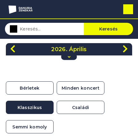
Keresés
2026. Április
H
K
Sze
Cs
P
Szo
V
30
31
1
2
3
4
5
6
7
8
9
10
11
12
Bérletek
Minden koncert
13
14
15
16
17
18
19
20
21
22
23
24
25
26
Klasszikus
Családi
27
28
29
30
1
2
3
Semmi komoly