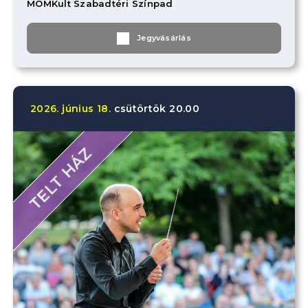
MOMKult Szabadtéri Színpad
Jegyvásárlás
2026.
június
18.
csütörtök
20.00
TELT HÁZ