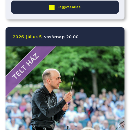
Jegyvásárlás
2026.
július
5.
vasárnap
20.00
TELT HÁZ