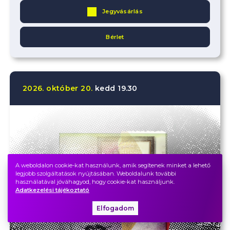
Jegyvásárlás
Bérlet
2026.
október
20.
kedd
19.30
A weboldalon cookie-kat használunk, amik segítenek minket a lehető
legjobb szolgáltatások nyújtásában. Weboldalunk további
használatával jóváhagyod, hogy cookie-kat használjunk.
Adatkezelési tájékoztató
Elfogadom