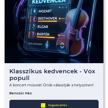
Klasszikus kedvencek - Vox
populi
A koncert műsorát Önök választják a helyszínen!
Benczúr Ház
Jegyvásárlás