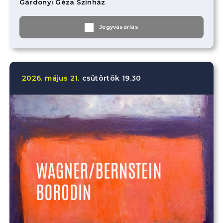
Gárdonyi Géza Színház
Jegyvásárlás
2026.
május
21.
csütörtök
19.30