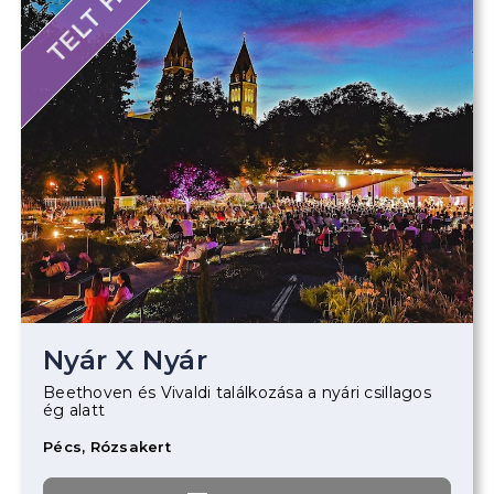
TELT HÁZ
Nyár X Nyár
Beethoven és Vivaldi találkozása a nyári csillagos
ég alatt
Pécs, Rózsakert