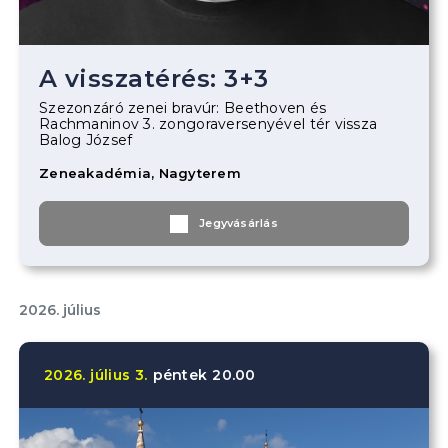
A visszatérés: 3+3
Szezonzáró zenei bravúr: Beethoven és
Rachmaninov 3. zongoraversenyével tér vissza
Balog József
Zeneakadémia, Nagyterem
Jegyvásárlás
2026. július
2026.
július
3.
péntek
20.00