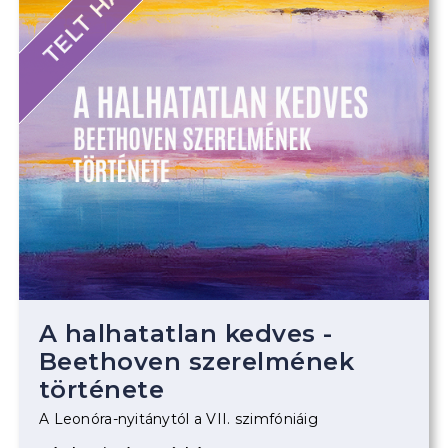
TELT HÁZ
A halhatatlan kedves -
Beethoven szerelmének
története
A Leonóra-nyitánytól a VII. szimfóniáig