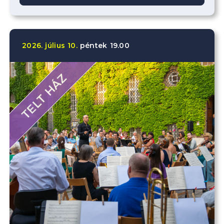
2026.
július
10.
péntek
19.00
TELT HÁZ