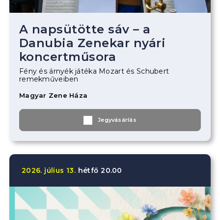
A napsütötte sáv – a
Danubia Zenekar nyári
koncertműsora
Fény és árnyék játéka Mozart és Schubert
remekműveiben
Magyar Zene Háza
Jegyvásárlás
2026.
július
13.
hétfő
20.00