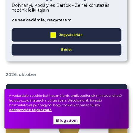
Dohnányi, Kodály és Bartók - Zenei körutazás
hazánk lelki tájain
Zeneakadémia, Nagyterem
Jegyvásárlás
Bérlet
2026. október
2026.
október
10.
szombat
17.00
A weboldalon cookie-kat használunk, amik segítenek minket a lehető
legjobb szolgáltatások nyújtásában. Weboldalunk további
használatával jóváhagyod, hogy cookie-kat használjunk.
Adatkezelési tájékoztató
Elfogadom