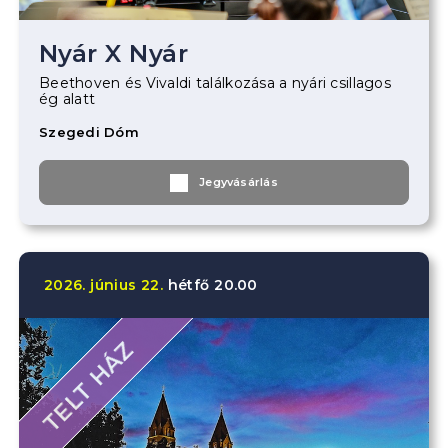
Nyár X Nyár
Beethoven és Vivaldi találkozása a nyári csillagos
ég alatt
Szegedi Dóm
Jegyvásárlás
2026.
június
22.
hétfő
20.00
TELT HÁZ