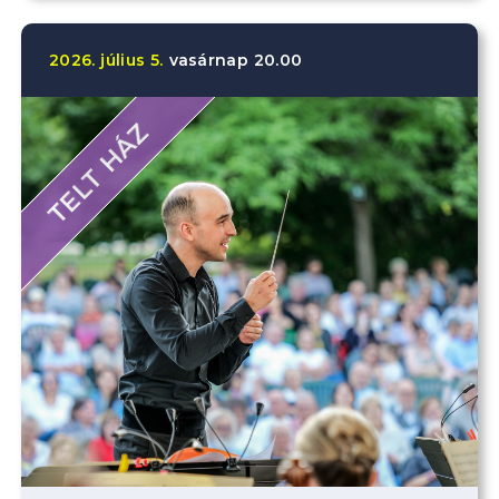
2026.
július
5.
vasárnap
20.00
TELT HÁZ