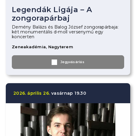
Legendák Ligája – A
zongorapárbaj
Demény Balázs és Balog József zongorapárbaja:
két monumentális d-moll versenymű egy
koncerten
Zeneakadémia, Nagyterem
Jegyvásárlás
2026.
április
26.
vasárnap
19.30