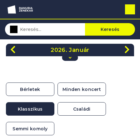
Keresés
2026. Január
H
K
Sze
Cs
P
Szo
V
29
30
31
1
2
3
4
5
6
7
8
9
10
11
Bérletek
Minden koncert
12
13
14
15
16
17
18
19
20
21
22
23
24
25
Klasszikus
Családi
26
27
28
29
30
31
1
Semmi komoly