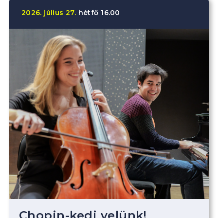
2026.
július
27.
hétfő
16.00
Chopin-kedj velünk!