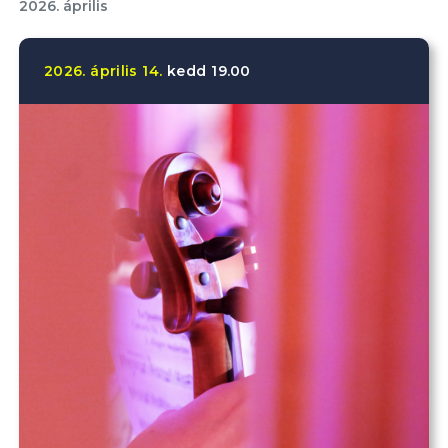
2026. április
2026.
április
14.
kedd
19.00