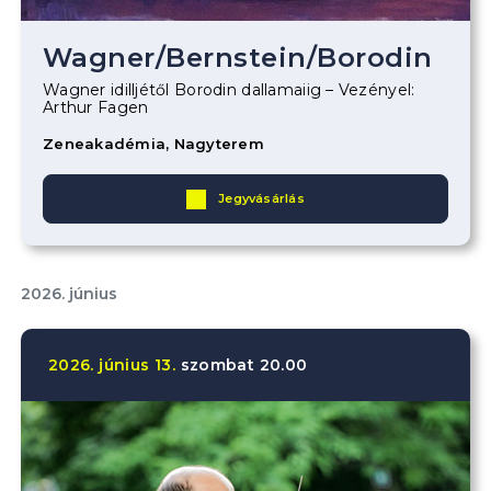
Wagner
/
Bernstein
/
Borodin
Wagner idilljétől Borodin dallamaiig – Vezényel:
Arthur Fagen
Zeneakadémia, Nagyterem
Jegyvásárlás
2026. június
2026.
június
13.
szombat
20.00