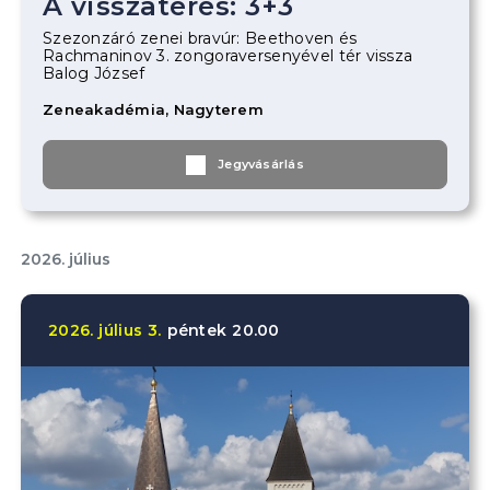
A visszatérés: 3+3
Szezonzáró zenei bravúr: Beethoven és
Rachmaninov 3. zongoraversenyével tér vissza
Balog József
Zeneakadémia, Nagyterem
Jegyvásárlás
2026. július
2026.
július
3.
péntek
20.00