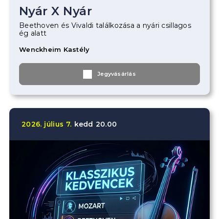
Nyár X Nyár
Beethoven és Vivaldi találkozása a nyári csillagos
ég alatt
Wenckheim Kastély
Jegyvásárlás
2026.
július
7.
kedd
20.00