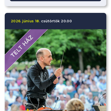
2026.
június
18.
csütörtök
20.00
TELT HÁZ