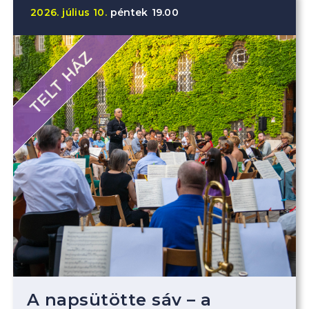
2026.
július
10.
péntek
19.00
TELT HÁZ
A napsütötte sáv – a