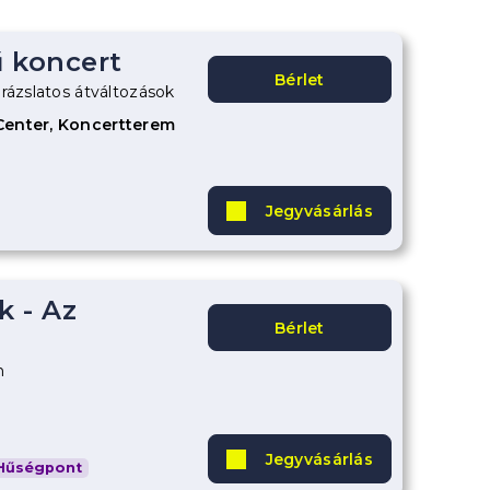
 koncert
Bérlet
rázslatos átváltozások
Center, Koncertterem
Jegyvásárlás
 - Az
Bérlet
n
Jegyvásárlás
Hűségpont