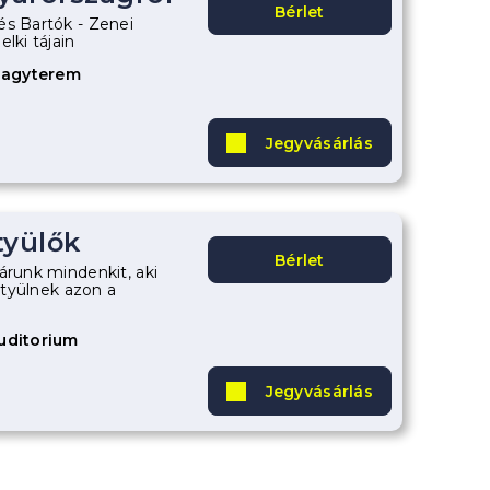
Bérlet
és Bartók - Zenei
lki tájain
Nagyterem
Jegyvásárlás
tyülők
Bérlet
árunk mindenkit, aki
fütyülnek azon a
Auditorium
Jegyvásárlás