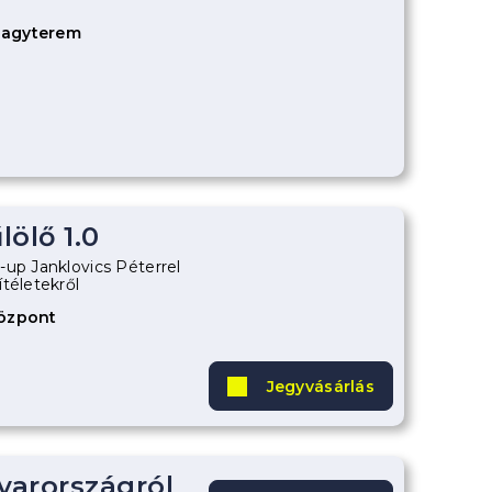
Nagyterem
ölő 1.0
-up Janklovics Péterrel
téletekről
Központ
Jegyvásárlás
arországról