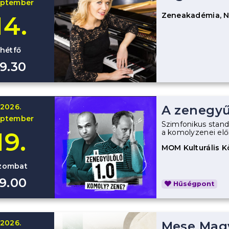
eptember
Zeneakadémia, 
14.
hétfő
19.30
2026.
A zenegyűl
eptember
Szimfonikus stand
19.
a komolyzenei előí
MOM Kulturális 
zombat
19.00
Hűségpont
2026.
Mese Magy