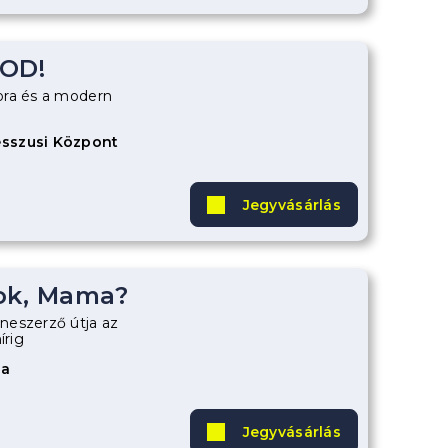
OD!
ora és a modern
sszusi Központ
Jegyvásárlás
ok, Mama?
neszerző útja az
írig
za
Jegyvásárlás