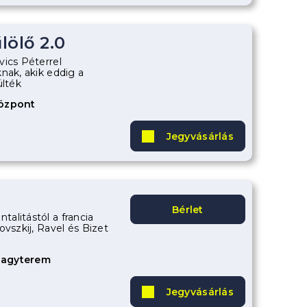
lölő 2.0
vics Péterrel
nak, akik eddig a
ülték
Központ
Jegyvásárlás
Bérlet
alitástól a francia
ovszkij, Ravel és Bizet
Nagyterem
Jegyvásárlás