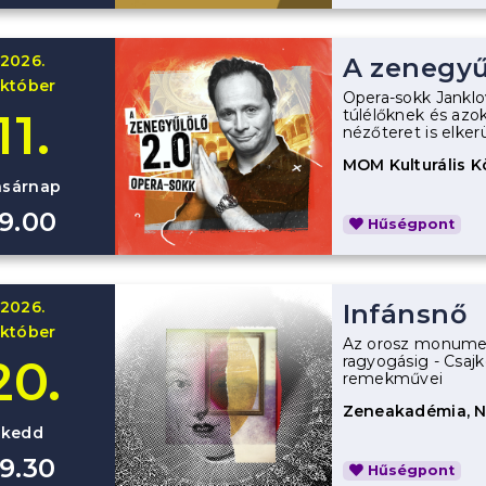
2026.
A zenegyű
któber
Opera-sokk Janklo
11.
túlélőknek és azok
nézőteret is elker
MOM Kulturális 
asárnap
19.00
Hűségpont
2026.
Infánsnő
któber
Az orosz monument
20.
ragyogásig - Csajk
remekművei
Zeneakadémia, 
kedd
19.30
Hűségpont