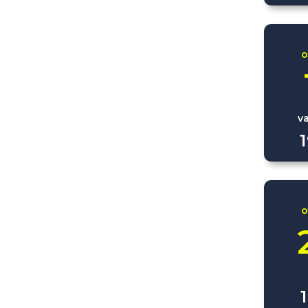
o
v
o