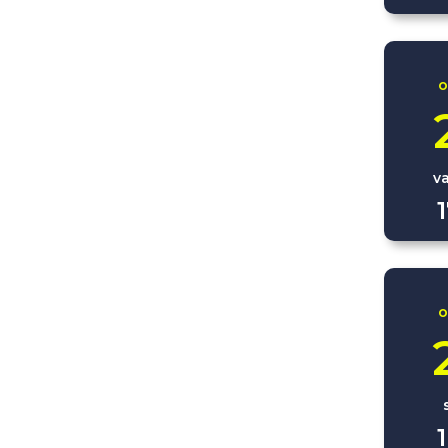
o
v
o