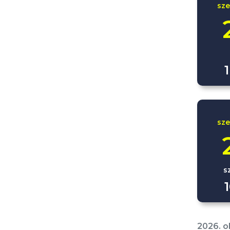
sz
sz
s
2026. o