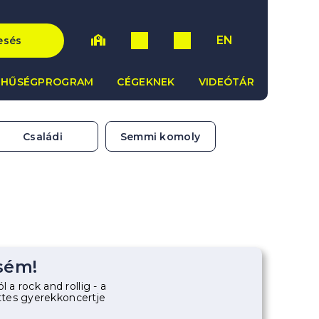
EN
esés
HŰSÉGPROGRAM
CÉGEKNEK
VIDEÓTÁR
Családi
Semmi komoly
sém!
l a rock and rollig - a
tes gyerekkoncertje