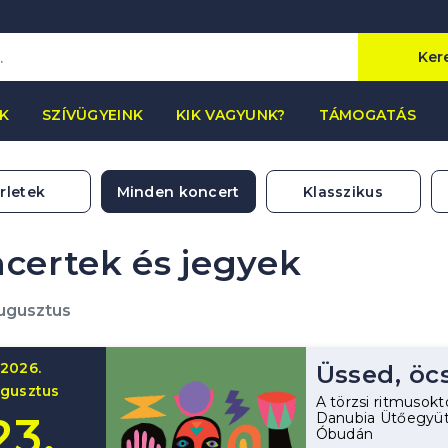
Ker
K
SZÍVÜGYEINK
KIK VAGYUNK?
TÁMOGATÁS
rletek
Minden koncert
Klasszikus
certek és jegyek
ugusztus
2026.
Üssed, öc
gusztus
A törzsi ritmusoktó
23.
Danubia Ütőegyüt
Óbudán