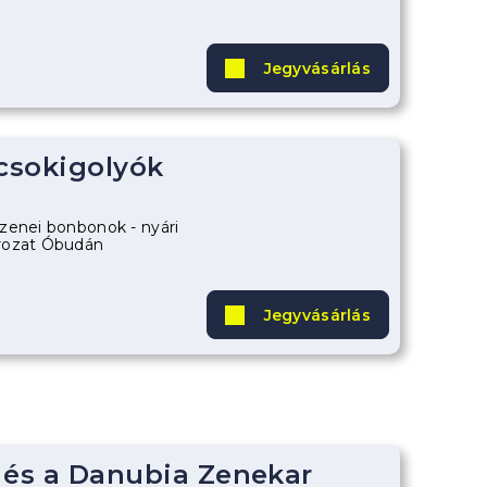
Jegyvásárlás
 csokigolyók
zenei bonbonok - nyári
rozat Óbudán
Jegyvásárlás
 és a Danubia Zenekar