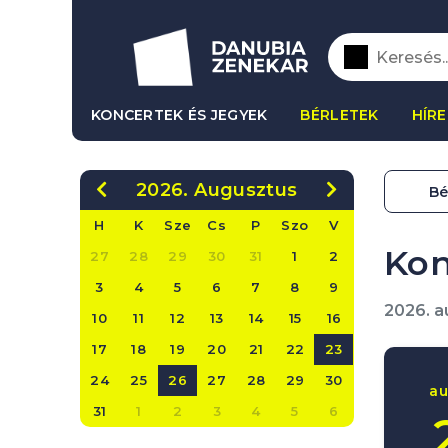
KONCERTEK ÉS JEGYEK
BÉRLETEK
HÍRE
2026. Augusztus
Bé
H
K
Sze
Cs
P
Szo
V
Kon
27
28
29
30
31
1
2
3
4
5
6
7
8
9
2026. a
10
11
12
13
14
15
16
17
18
19
20
21
22
23
24
25
26
27
28
29
30
au
31
1
2
3
4
5
6