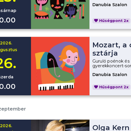
Danubia Szalon
asárnap
10.00
Hűségpont 2x
2026.
Mozart, a
gusztus
sztárja
26.
Guruló poénok és 
gyerekkoncert-so
Danubia Szalon
szerda
10.00
Hűségpont 2x
szeptember
2026.
Olga Kern