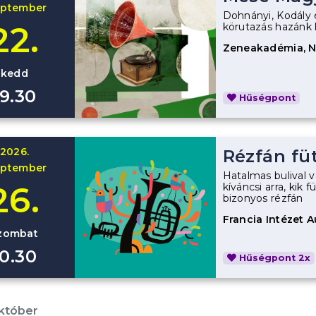
eptember
Dohnányi, Kodály 
22.
körutazás hazánk le
Zeneakadémia, 
kedd
19.30
Hűségpont
2026.
Rézfán fü
eptember
Hatalmas bulival v
26.
kíváncsi arra, kik 
bizonyos rézfán
Francia Intézet 
zombat
10.30
Hűségpont 2x
któber