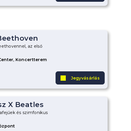
 Beethoven
eethovennel, az első
Center, Koncertterem
Jegyvásárlás
z X Beatles
fejűek és szimfonikus
Központ