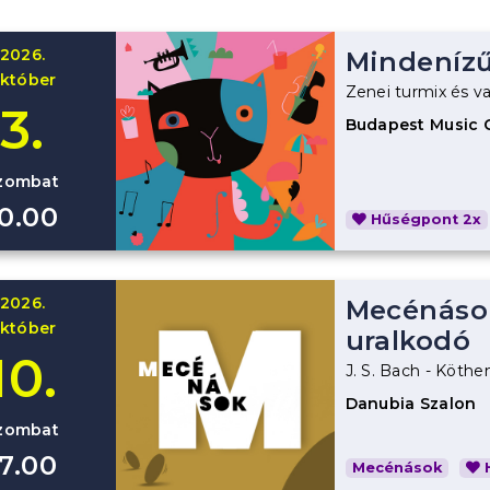
2026.
Mindenízű
któber
Zenei turmix és va
3.
Budapest Music 
zombat
10.00
Hűségpont 2x
2026.
Mecénások
któber
uralkodó
10.
J. S. Bach - Köthe
Danubia Szalon
zombat
17.00
Mecénások