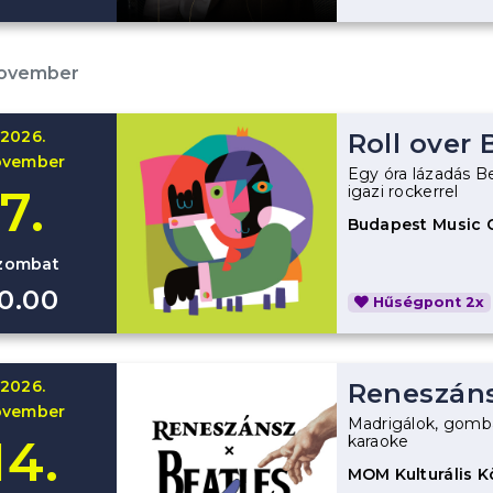
november
2026.
Roll over
ovember
Egy óra lázadás B
7.
igazi rockerrel
Budapest Music 
zombat
10.00
Hűségpont 2x
2026.
Reneszáns
ovember
Madrigálok, gomba
14.
karaoke
MOM Kulturális 