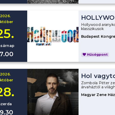
2026.
HOLLYWO
któber
Hollywood aranyk
25.
klasszikusok
Budapest Kongre
asárnap
17.00
Hűségpont
2026.
Hol vagyt
któber
Zombola Péter ze
28.
árvaháztól a világh
Magyar Zene Há
szerda
19.30