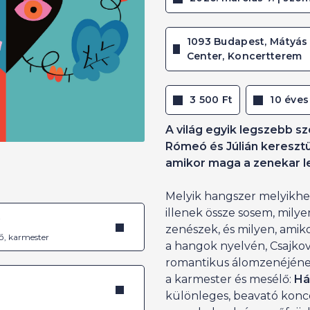
1093 Budapest, Mátyás 
Center, Koncertterem
3 500 Ft
10 éves
A világ egyik legszebb sz
Rómeó és Júlián keresztü
amikor maga a zenekar l
Melyik hangszer melyikhe
illenek össze sosem, milye
é
zenészek, és milyen, amik
ő, karmester
a hangok nyelvén, Csajkov
romantikus álomzenéjéne
a karmester és mesélő:
Há
különleges, beavató konc