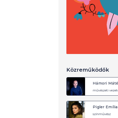
Közreműködők
Hámori Mát
művészeti vezet
Pigler Emília
színművész