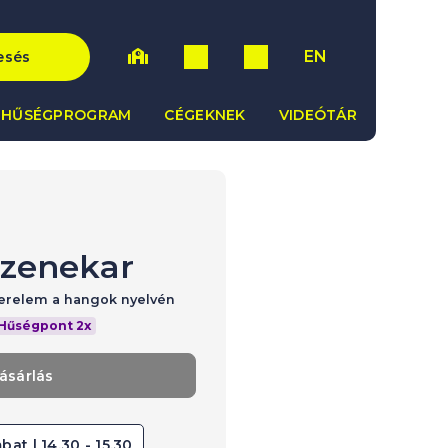
EN
esés
HŰSÉGPROGRAM
CÉGEKNEK
VIDEÓTÁR
 zenekar
zerelem a hangok nyelvén
Hűségpont 2x
ásárlás
bat | 14.30 - 15.30