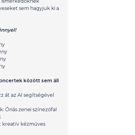
l ismerkedőknek
éveseket sem hagyjuk ki a
énnyel!
ny
mény
mény
ny
oncertek között sem áll
zz át az AI segítségével
 Óriás zenei színezőfal
k
: kreatív kézműves