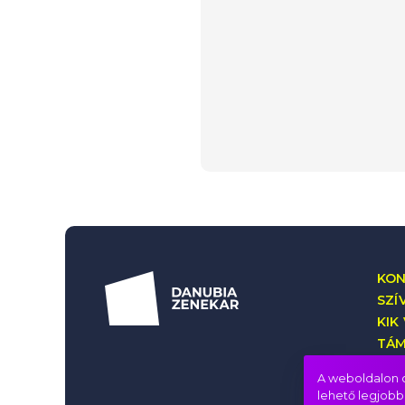
KON
SZÍ
KIK
TÁ
HŰ
A weboldalon c
lehető legjobb