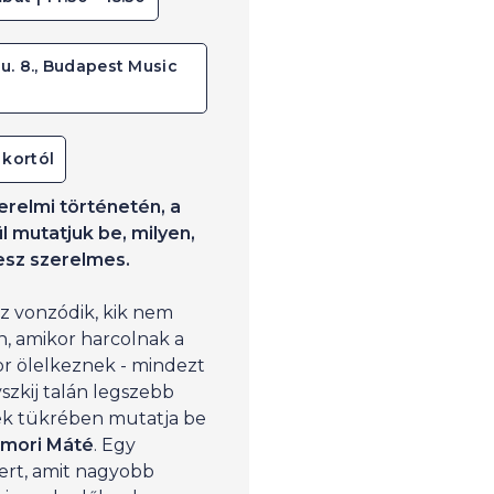
u. 8., Budapest Music
 kortól
erelmi történetén, a
l mutatjuk be, milyen,
esz szerelmes.
z vonzódik, kik nem
n, amikor harcolnak a
or ölelkeznek - mindezt
szkij talán legszebb
k tükrében mutatja be
mori Máté
. Egy
ert, amit nagyobb