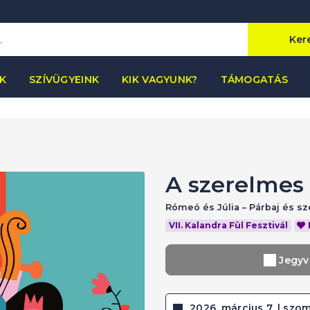
Ker
K
SZÍVÜGYEINK
KIK VAGYUNK?
TÁMOGATÁS
A szerelmes
Rómeó és Júlia – Párbaj és s
VII. Kalandra Fül Fesztivál
Jegyv
2026. március 7. | szom