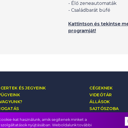
- Élő zeneautomaták
- Családbarát büfé
Kattintson és tekintse me
programját!
CERTEK ÉS JEGYEINK
CÉGEKNEK
VÜGYEINK
VIDEÓTÁR
 VAGYUNK?
ÁLLÁSOK
MOGATÁS
SAJTÓSZOBA
SÉGPROGRAM
KAPCSOLAT
ookie-kat használunk, amik segítenek minket a
 szolgáltatások nyújtásában. Weboldalunk további