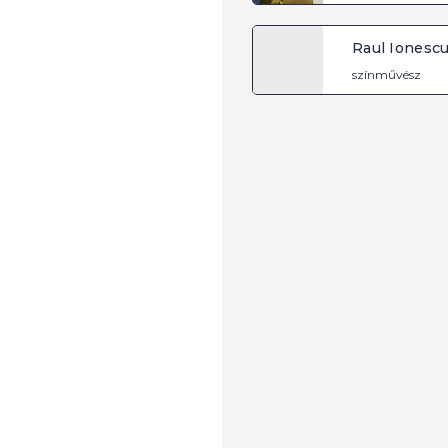
Raul Ionesc
színművész