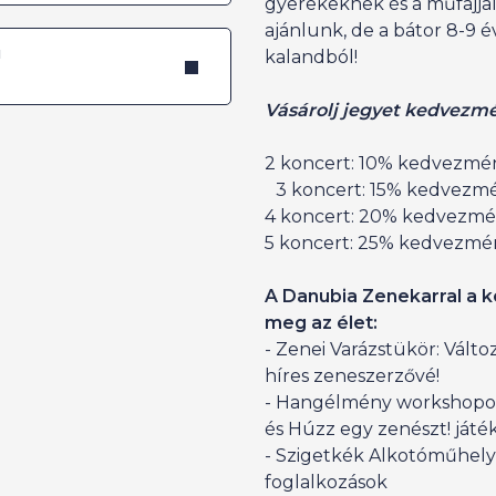
gyerekeknek és a műfajja
ajánlunk, de a bátor 8-9 
u
kalandból!
Vásárolj jegyet kedvezm
2 koncert: 10% kedvezmé
3 koncert: 15% kedvez
4 koncert: 20% kedvez
5 koncert: 25% kedvezmé
A Danubia Zenekarral a k
meg az élet:
- Zenei Varázstükör: Válto
híres zeneszerzővé!
- Hangélmény workshopok:
és Húzz egy zenészt! játé
- Szigetkék Alkotóműhely
foglalkozások