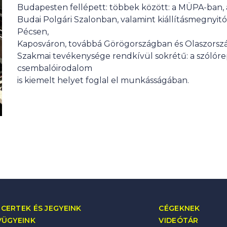
Budapesten fellépett: többek között: a MÜPA-ban, 
Budai Polgári Szalonban, valamint kiállításmegnyit
Pécsen,
Kaposváron, továbbá Görögországban és Olaszorszá
Szakmai tevékenysége rendkívül sokrétű: a szólóre
csembalóirodalom
is kiemelt helyet foglal el munkásságában.
CERTEK ÉS JEGYEINK
CÉGEKNEK
VÜGYEINK
VIDEÓTÁR