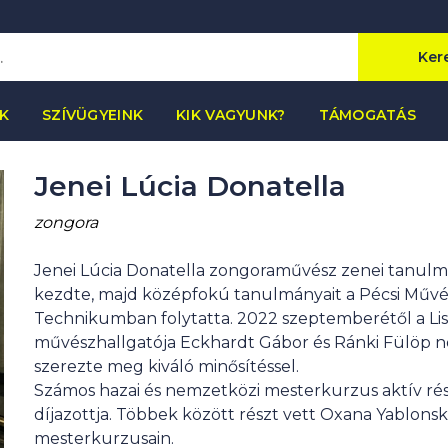
Ker
K
SZÍVÜGYEINK
KIK VAGYUNK?
TÁMOGATÁS
Jenei Lúcia Donatella
zongora
Jenei Lúcia Donatella zongoraművész zenei tanulmá
kezdte, majd középfokú tanulmányait a Pécsi Műv
Technikumban folytatta. 2022 szeptemberétől a L
művészhallgatója Eckhardt Gábor és Ránki Fülöp 
szerezte meg kiváló minősítéssel.
Számos hazai és nemzetközi mesterkurzus aktív ré
díjazottja. Többek között részt vett Oxana Yablonsk
mesterkurzusain.