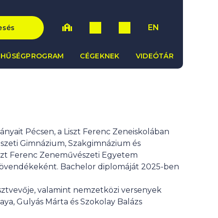
EN
esés
HŰSÉGPROGRAM
CÉGEKNEK
VIDEÓTÁR
nyait Pécsen, a Liszt Ferenc Zeneiskolában
észeti Gimnázium, Szakgimnázium és
iszt Ferenc Zeneművészeti Egyetem
növendékeként. Bachelor diplomáját 2025-ben
sztvevője, valamint nemzetközi versenyek
aya, Gulyás Márta és Szokolay Balázs