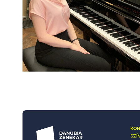
KON
SZÍ