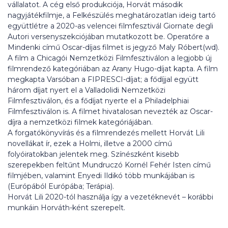
vállalatot. A cég első produkciója, Horvát második
nagyjátékfilmje, a Felkészülés meghatározatlan ideig tartó
együttlétre a 2020-as velencei filmfesztivál Giornate degli
Autori versenyszekciójában mutatkozott be. Operatőre a
Mindenki című Oscar-díjas filmet is jegyző Maly Róbert(wd).
A film a Chicagói Nemzetközi Filmfesztiválon a legjobb új
filmrendező kategóriában az Arany Hugo-díjat kapta. A film
megkapta Varsóban a FIPRESCI-díjat; a fődíjjal együtt
három díjat nyert el a Valladolidi Nemzetközi
Filmfesztiválon, és a fődíjat nyerte el a Philadelphiai
Filmfesztiválon is. A filmet hivatalosan nevezték az Oscar-
díjra a nemzetközi filmek kategóriájában.
A forgatókönyvírás és a filmrendezés mellett Horvát Lili
novellákat ír, ezek a Holmi, illetve a 2000 című
folyóiratokban jelentek meg. Színészként kisebb
szerepekben feltűnt Mundruczó Kornél Fehér Isten című
filmjében, valamint Enyedi Ildikó több munkájában is
(Európából Európába; Terápia).
Horvát Lili 2020-tól használja így a vezetéknevét – korábbi
munkáin Horváth-ként szerepelt.