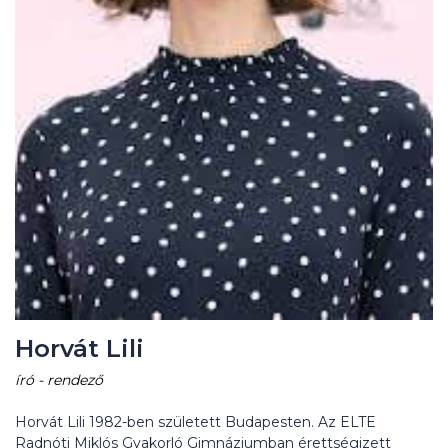
Horvát Lili
író - rendező
Horvát Lili 1982-ben született Budapesten. Az ELTE
Radnóti Miklós Gyakorló Gimnáziumban érettségizett