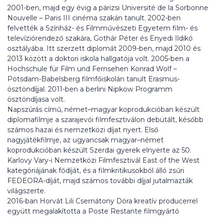
2001-ben, majd egy évig a párizsi Université de la Sorbonne
Nouvelle – Paris III cinéma szakán tanult. 2002-ben
felvették a Színház- és Filmművészeti Egyetem film- és
televíziórendező szakára, Gothár Péter és Enyedi Ildikó
osztályába. Itt szerzett diplomát 2009-ben, majd 2010 és
2013 között a doktori iskola hallgatója volt. 2005-ben a
Hochschule für Film und Fernsehen Konrad Wolf –
Potsdam-Babelsberg filmfőiskolán tanult Erasmus-
ösztöndíjjal. 2011-ben a berlini Nipkow Programm
ösztöndíjasa volt.
Napszúrás című, német–magyar koprodukcióban készült
diplomafilmje a szarajevói filmfesztiválon debütált, később
számos hazai és nemzetközi díjat nyert. Első
nagyjátékfilmje, az ugyancsak magyar–német
koprodukcióban készült Szerdai gyerek elnyerte az 50.
Karlovy Vary-i Nemzetközi Filmfesztivál East of the West
kategóriájának fődíját, és a filmkritikusokból álló zsűri
FEDEORA-díját, majd számos további díjjal jutalmazták
világszerte.
2016-ban Horvát Lili Csernátony Dóra kreatív producerrel
együtt megalakította a Poste Restante filmgyártó