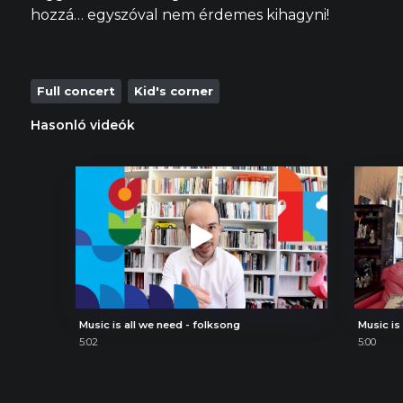
hozzá… egyszóval nem érdemes kihagyni!
Full concert
Kid's corner
Hasonló videók
Music is all we need - folksong
Music is
5:02
5:00