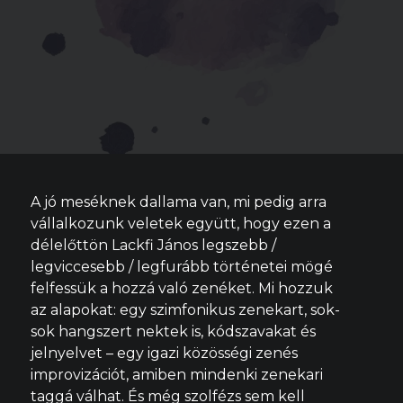
A jó meséknek dallama van, mi pedig arra
vállalkozunk veletek együtt, hogy ezen a
délelőttön Lackfi János legszebb /
legviccesebb / legfurább történetei mögé
felfessük a hozzá való zenéket. Mi hozzuk
az alapokat: egy szimfonikus zenekart, sok-
sok hangszert nektek is, kódszavakat és
jelnyelvet – egy igazi közösségi zenés
improvizációt, amiben mindenki zenekari
taggá válhat. És még szolfézs sem kell