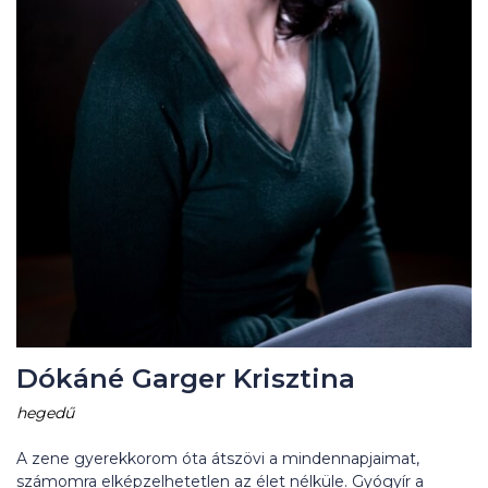
Dókáné Garger Krisztina
hegedű
A zene gyerekkorom óta átszövi a mindennapjaimat,
számomra elképzelhetetlen az élet nélküle. Gyógyír a