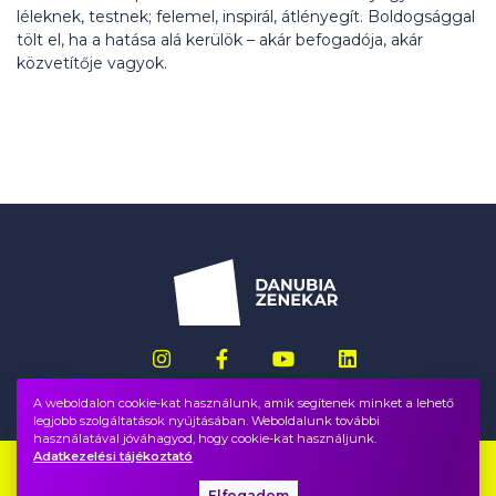
léleknek, testnek; felemel, inspirál, átlényegít. Boldogsággal
tölt el, ha a hatása alá kerülök – akár befogadója, akár
közvetítője vagyok.
A weboldalon cookie-kat használunk, amik segítenek minket a lehető
legjobb szolgáltatások nyújtásában. Weboldalunk további
használatával jóváhagyod, hogy cookie-kat használjunk.
Adatkezelési tájékoztató
Impresszum
GYIK
Elfogadom