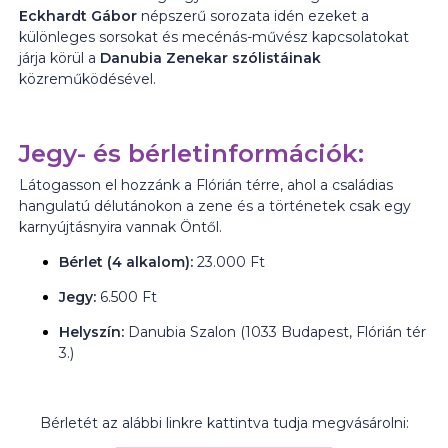
Eckhardt Gábor
népszerű sorozata idén ezeket a
különleges sorsokat és mecénás-művész kapcsolatokat
járja körül a
Danubia Zenekar szólistáinak
közreműködésével.
Jegy- és bérletinformációk:
Látogasson el hozzánk a Flórián térre, ahol a családias
hangulatú délutánokon a zene és a történetek csak egy
karnyújtásnyira vannak Öntől.
Bérlet (4 alkalom):
23.000 Ft
Jegy:
6.500 Ft
Helyszín:
Danubia Szalon (1033 Budapest, Flórián tér
3.)
Bérletét az alábbi linkre kattintva tudja megvásárolni: