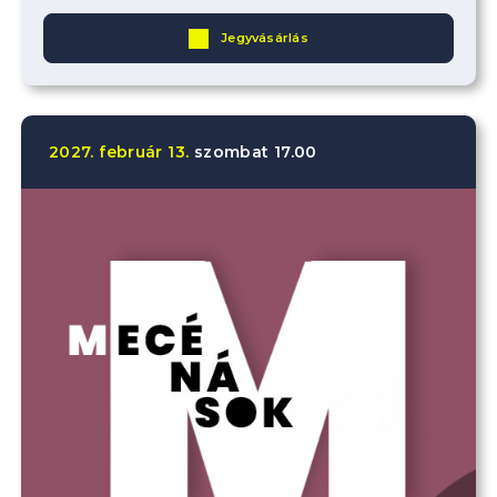
Jegyvásárlás
2027.
február
13.
szombat
17.00