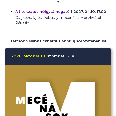
⬥
I
A titokzatos hölgytámogató
2027. 04.10.
17.00
–
Csajkovszkij és Debussy mecénásai Moszkvától
Párizsig.
Tartson velünk Eckhardt Gábor új sorozatában is!
2026.
október
10.
szombat
17.00