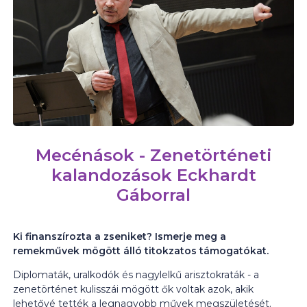
Mecénások - Zenetörténeti
kalandozások Eckhardt
Gáborral
Ki finanszírozta a zseniket? Ismerje meg a
remekművek mögött álló titokzatos támogatókat.
Diplomaták, uralkodók és nagylelkű arisztokraták - a
zenetörténet kulisszái mögött ők voltak azok, akik
lehetővé tették a legnagyobb művek megszületését.