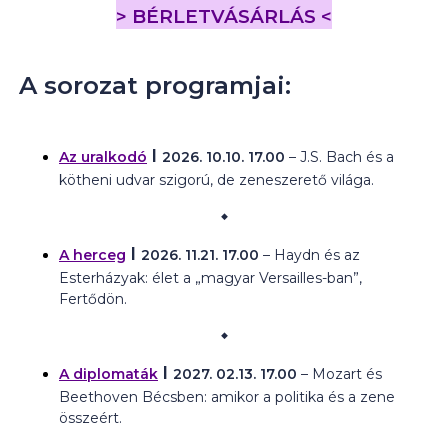
> BÉRLETVÁSÁRLÁS <
A sorozat programjai:
I
Az uralkodó
2026. 10.10. 17.00
– J.S. Bach és a
kötheni udvar szigorú, de zeneszerető világa.
⬥
I
A herceg
2026. 11.21.
17.00
– Haydn és az
Esterházyak: élet a „magyar Versailles-ban”,
Fertődön.
⬥
I
A diplomaták
2027. 02.13.
17.00
– Mozart és
Beethoven Bécsben: amikor a politika és a zene
összeért.