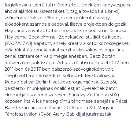
foglalkozik a Libri által működtetett Beck Zoli könyvespolca,
ahová ajánlókat, kisesszéket ír, tagja továbbá a Libri-díj
zsűrijének. Dalszerzőként, szövegíróként és/vagy
előadóként számos előadóval, illetve projektben dolgozik.
Háy János íróval 2010-ben hozták létre pódiumműsorukat
Háy come Beck címmel. Zenekarával stúdiót és kiadót
(ZAJZAJZAJ) alapított, amely kreatív alkotói közösségeket,
előadókat és zenekarokat segít a klasszikus és populáris
zenei színtereken való megjelenésben. Becz Zoltán
dalszerzői munkásságát Artisjus-díjjal ismerték el 2012-ben,
2011-ben és 2017-ben dalszerző-szövegíróként volt
meghívottja a nemzetközi költészeti fesztiválnak, a
Poesiefestival Berlin hivatalos programjának. Szerzői,
dalszerzői munkájának önálló estjét Gyereknek bátor
címmel játssza rendszeresen. Sárközy Zoltánnal (30Y)
közösen írta A kis herceg című táncmese zenéjét a Pécsi
Balett számára, az előadást 2016-ban, a XII. Magyar
Táncfesztiválon (Győr) Arany Bab-díjjal jutalmazták.