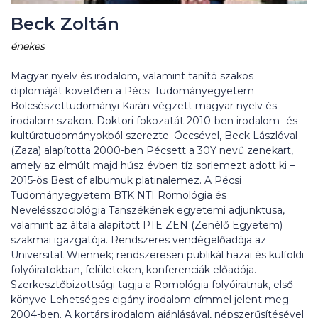
Beck Zoltán
énekes
Magyar nyelv és irodalom, valamint tanító szakos
diplomáját követően a Pécsi Tudományegyetem
Bölcsészettudományi Karán végzett magyar nyelv és
irodalom szakon. Doktori fokozatát 2010-ben irodalom- és
kultúratudományokból szerezte. Öccsével, Beck Lászlóval
(Zaza) alapította 2000-ben Pécsett a 30Y nevű zenekart,
amely az elmúlt majd húsz évben tíz sorlemezt adott ki –
2015-ös Best of albumuk platinalemez. A Pécsi
Tudományegyetem BTK NTI Romológia és
Nevelésszociológia Tanszékének egyetemi adjunktusa,
valamint az általa alapított PTE ZEN (Zenélő Egyetem)
szakmai igazgatója. Rendszeres vendégelőadója az
Universität Wiennek; rendszeresen publikál hazai és külföldi
folyóiratokban, felületeken, konferenciák előadója.
Szerkesztőbizottsági tagja a Romológia folyóiratnak, első
könyve Lehetséges cigány irodalom címmel jelent meg
2004-ben. A kortárs irodalom ajánlásával, népszerűsítésével