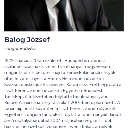
Balog József
zongoraművész
1979. március 20-án született Budapesten. Zenész
családból származik, zenei tanulmányait négyévesen
magántanárnál kezdte, majd a zeneiskolai tanulmányok
után felvételt nyert a Bartók Béla Zeneművészeti
Szakközépiskolába Schweitzer Katalinhoz. Érettségi után a
Liszt Ferenc Zeneművészeti Egyetem Budapesti
Tanárképző Intézetében folytatta tanulmányait, ahol
Krause Annamária irányítása alatt 2001-ben diplomázott. A
tanári diplomát követően a Liszt Ferenc Zeneművészeti
Egyetem zongora tanszakán folytatta tanulmányait Jandó
Jenő osztályában, ahol 2004 májusában végzett. Több
hazai és nemzetközi versenyen nyert díjakat, amelyek