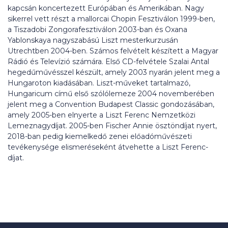
kapcsán koncertezett Európában és Amerikában. Nagy
sikerrel vett részt a mallorcai Chopin Fesztiválon 1999-ben,
a Tiszadobi Zongorafesztiválon 2003-ban és Oxana
Yablonskaya nagyszabású Liszt mesterkurzusán
Utrechtben 2004-ben. Számos felvételt készített a Magyar
Rádió és Televízió számára. Első CD-felvétele Szalai Antal
hegedűművésszel készült, amely 2003 nyarán jelent meg a
Hungaroton kiadásában. Liszt-műveket tartalmazó,
Hungaricum című első szólólemeze 2004 novemberében
jelent meg a Convention Budapest Classic gondozásában,
amely 2005-ben elnyerte a Liszt Ferenc Nemzetközi
Lemeznagydíjat. 2005-ben Fischer Annie ösztöndíjat nyert,
2018-ban pedig kiemelkedő zenei előadóművészeti
tevékenysége elismeréseként átvehette a Liszt Ferenc-
díjat.