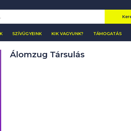
Ker
K
SZÍVÜGYEINK
KIK VAGYUNK?
TÁMOGATÁS
Álomzug Társulás