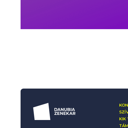
KON
SZÍ
KIK
TÁ