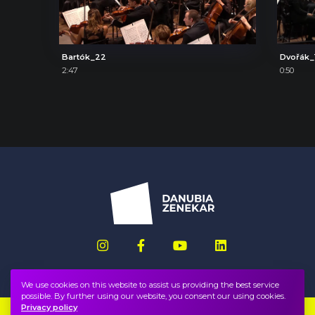
Bartók_22
Dvořák_
2:47
0:50
We use cookies on this website to assist us providing the best service
possible. By further using our website, you consent our using cookies.
Privacy policy
Imprint
FAQ