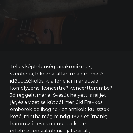
Teljes képtelenség, anakronizmus,
sznobéria, fokozhatatlan unalom, merő
időpocsékolás. Ki a fene jár manapság
komolyzenei koncertre? Koncertterembe?
Jó reggelt, már a lóvasút helyett is railjet
jár, és a vizet se kútból merjük! Frakkos
emberek belibegnek az antikolt kulisszák
közé, mintha még mindig 1827-et írnánk;
háromszáz éves menüetteket meg
értelmetlen kakofóniát játszanak,