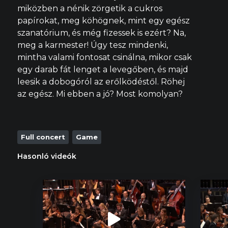
miközben a nénik zörgetik a cukros
papírokat, meg köhögnek, mint egy egész
szanatórium, és még fizessek is ezért? Na,
meg a karmester! Úgy tesz mindenki,
mintha valami fontosat csinálna, mikor csak
egy darab fát lenget a levegőben, és majd
leesik a dobogóról az erőlködéstől. Röhej
az egész. Mi ebben a jó? Most komolyan?
Full concert
Game
Hasonló videók