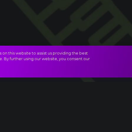
on this website to assist us providing the best
e. By further using our website, you consent our
tató Benjamin Britten műve nyomán
arban, és mindegyik egészen mást csinál…
önböznek egymástól a hangszerek? Melyik tud