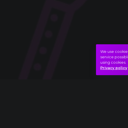
We use cookies 
service possibl
using cookies.
Privacy policy
Rímekbe szedett interaktív hangszerbemu
Mennyiféle hangszer csücsül egy nagyzenek
Hogyan lesz ebből összhang, és miben kül