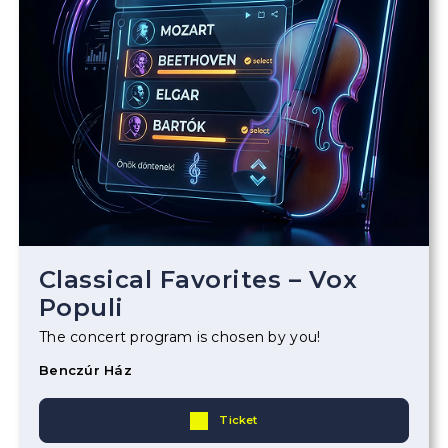
Classical Favorites – Vox
Populi
The concert program is chosen by you!
Benczúr Ház
Ticket