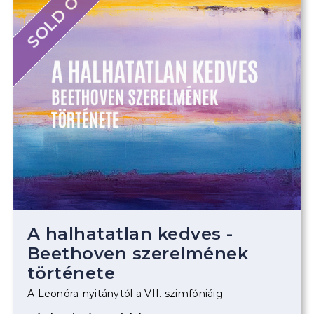
SOLD OUT
A halhatatlan kedves -
Beethoven szerelmének
története
A Leonóra-nyitánytól a VII. szimfóniáig