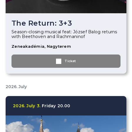
The Return: 3+3
Season-closing musical feat: József Balog returns
with Beethoven and Rachmaninof
Zeneakadémia, Nagyterem
Ticket
2026. July
2026.
July
3.
Friday
20.00