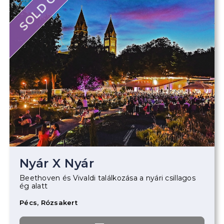
SOLD OUT
Nyár X Nyár
Beethoven és Vivaldi találkozása a nyári csillagos
ég alatt
Pécs, Rózsakert