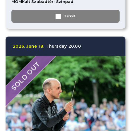
MOMKult Szabadtéri Színpad
Ticket
2026.
June
18.
Thursday
20.00
SOLD OUT