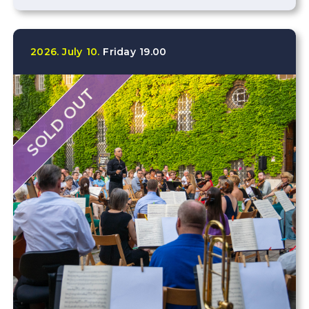
2026.
July
10.
Friday
19.00
SOLD OUT