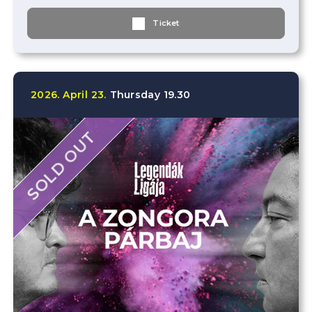
Ticket
2026.
April
23.
Thursday
19.30
SOLD OUT