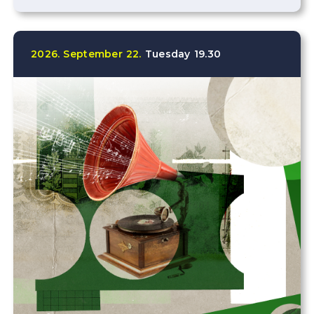
2026.
September
22.
Tuesday
19.30