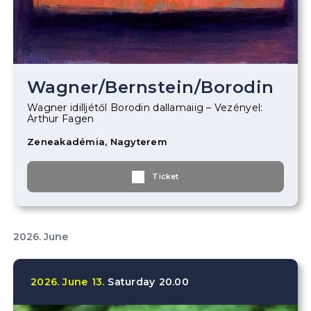
Wagner
/
Bernstein
/
Borodin
Wagner idilljétől Borodin dallamaiig – Vezényel:
Arthur Fagen
Zeneakadémia, Nagyterem
Ticket
2026. June
2026.
June
13.
Saturday
20.00