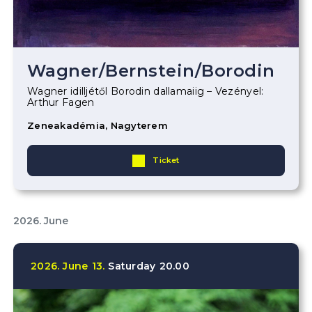
Wagner
/
Bernstein
/
Borodin
Wagner idilljétől Borodin dallamaiig – Vezényel:
Arthur Fagen
Zeneakadémia, Nagyterem
Ticket
2026. June
2026.
June
13.
Saturday
20.00