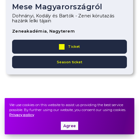
Mese Magyarországról
Dohnányi, Kodály és Bartók - Zenei körutazás
hazánk lelki tájain
Zeneakadémia, Nagyterem
Ticket
Season ticket
We use cookies on this website to assist us providing the best service
possible. By further using our website, you consent our using cookies.
Privacy policy
Agree