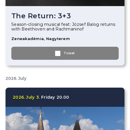
The Return: 3+3
Season-closing musical feat: József Balog returns
with Beethoven and Rachmaninof
Zeneakadémia, Nagyterem
Ticket
2026. July
2026.
July
3.
Friday
20.00