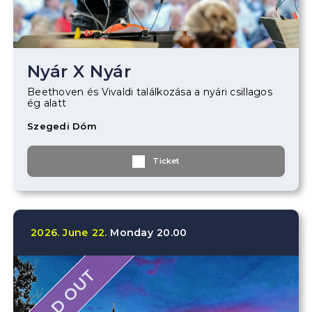
Nyár X Nyár
Beethoven és Vivaldi találkozása a nyári csillagos
ég alatt
Szegedi Dóm
Ticket
2026.
June
22.
Monday
20.00
SOLD OUT