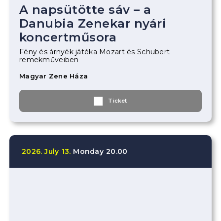
A napsütötte sáv – a
Danubia Zenekar nyári
koncertműsora
Fény és árnyék játéka Mozart és Schubert
remekműveiben
Magyar Zene Háza
Ticket
2026.
July
13.
Monday
20.00