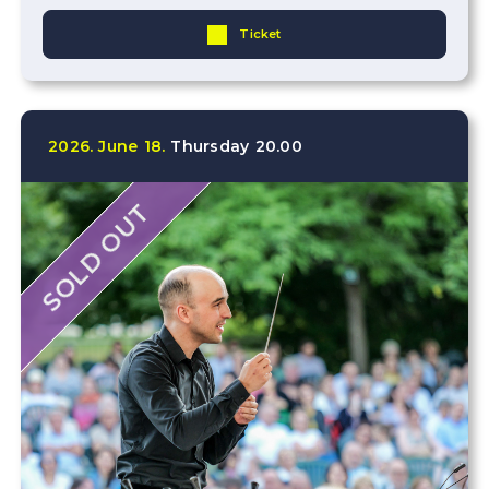
Ticket
2026.
June
18.
Thursday
20.00
SOLD OUT