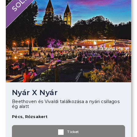
Nyár X Nyár
Beethoven és Vivaldi találkozása a nyári csillagos
ég alatt
Pécs, Rózsakert
Ticket