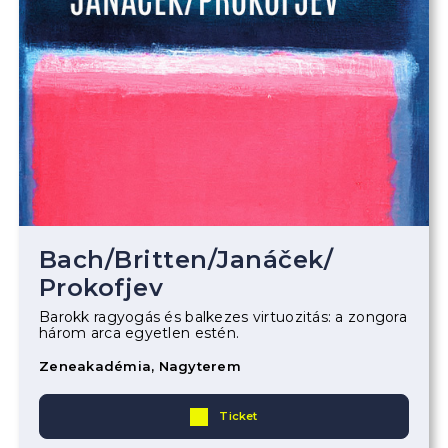
Bach
/
Britten
/
Janáček
/
Prokofjev
Barokk ragyogás és balkezes virtuozitás: a zongora
három arca egyetlen estén.
Zeneakadémia, Nagyterem
Ticket