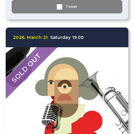
Ticket
2026.
March
21.
Saturday
19.00
SOLD OUT