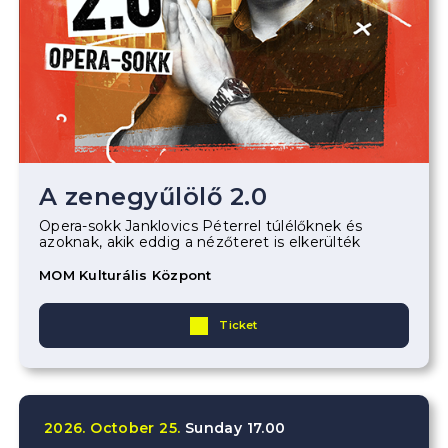
A zenegyűlölő 2.0
Opera-sokk Janklovics Péterrel túlélőknek és
azoknak, akik eddig a nézőteret is elkerülték
MOM Kulturális Központ
Ticket
2026.
October
25.
Sunday
17.00