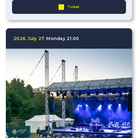
Ticket
2026.
July
27.
Monday
21.00