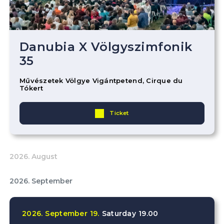
Danubia X Völgyszimfonik
35
Művészetek Völgye Vigántpetend, Cirque du
Tókert
Ticket
2026. August
2026. September
2026.
September
19.
Saturday
19.00