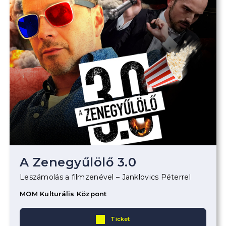
A Zenegyűlölő 3.0
Leszámolás a filmzenével – Janklovics Péterrel
MOM Kulturális Központ
Ticket