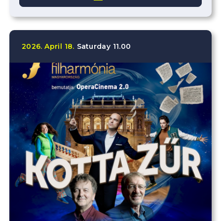
2026.
April
18.
Saturday
11.00