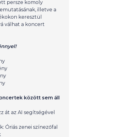
ett persze komoly
emutatásának, illetve a
tékokon keresztül
á válhat a koncert
énnyel!
ny
mény
mény
ny
oncertek között sem áll
zz át az AI segítségével
 Óriás zenei színezőfal
k