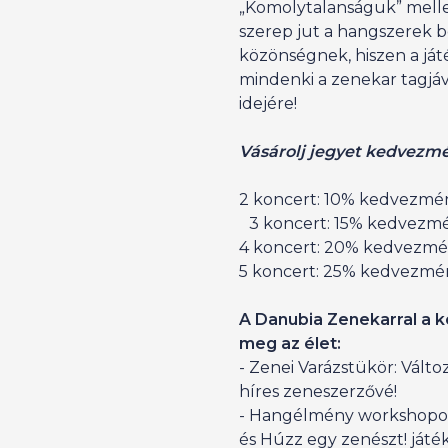
„Komolytalanságuk” mell
szerep jut a hangszerek b
közönségnek, hiszen a já
mindenki a zenekar tagjáv
idejére!
Vásárolj jegyet kedvezm
2 koncert: 10% kedvezmé
3 koncert: 15% kedvez
4 koncert: 20% kedvez
5 koncert: 25% kedvezmé
A Danubia Zenekarral a k
meg az élet:
- Zenei Varázstükör: Válto
híres zeneszerzővé!
- Hangélmény workshopok:
és Húzz egy zenészt! játé