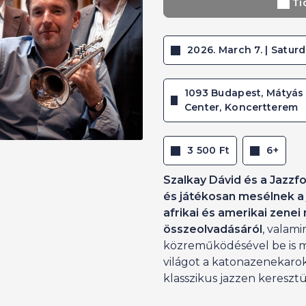
Ti
2026. March 7. | Saturd
1093 Budapest, Mátyás 
Center, Koncertterem
3 500 Ft
6+
Szalkay Dávid és a Jazzf
és játékosan mesélnek a j
afrikai és amerikai zenei
összeolvadásáról
, valami
közreműködésével be is m
világot a katonazenekarok
klasszikus jazzen keresztü