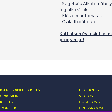
- Szigetkék Alkotóműhely
foglalkozások
- Élő zeneautomaták
- Családbarát büfé
Kattintson és tekintse me
programját!
CERTS AND TICKETS
CÉGEKNEK
 PASSION
VIDEOS
OUT US
POSITIONS
PPORT US
PRESSROOM