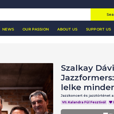
Sea
NEWS
OUR PASSION
ABOUT US
SUPPORT US
Szalkay Dáv
Jazzformers:
lelke minde
Jazzkoncert és jazztörténet 
VII. Kalandra Fül Fesztivál