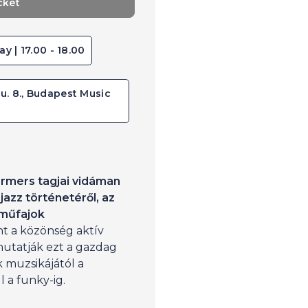
cket
ay | 17.00 - 18.00
u. 8., Budapest Music
ormers tagjai vidáman
azz történetéről, az
 műfajok
nt a közönség aktív
utatják ezt a gazdag
 muzsikájától a
l a funky-ig.