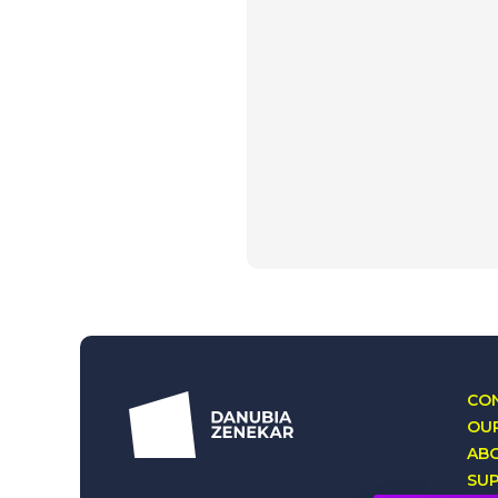
CON
OUR
AB
SU