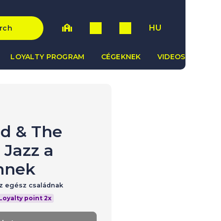
HU
rch
LOYALTY PROGRAM
CÉGEKNEK
VIDEOS
id & The
 Jazz a
nnek
az egész családnak
Loyalty point 2x