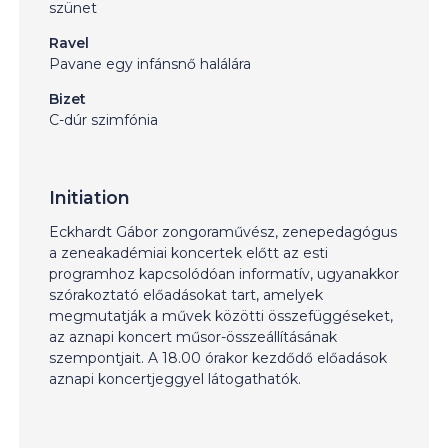
szünet
Ravel
Pavane egy infánsnő halálára
Bizet
C-dúr szimfónia
Initiation
Eckhardt Gábor zongoraművész, zenepedagógus
a zeneakadémiai koncertek előtt az esti
programhoz kapcsolódóan informatív, ugyanakkor
szórakoztató előadásokat tart, amelyek
megmutatják a művek közötti összefüggéseket,
az aznapi koncert műsor-összeállításának
szempontjait. A 18.00 órakor kezdődő előadások
aznapi koncertjeggyel látogathatók.