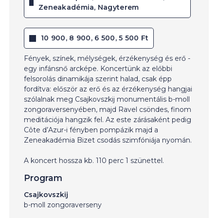
Zeneakadémia, Nagyterem
10 900, 8 900, 6 500, 5 500 Ft
Fények, színek, mélységek, érzékenység és erő -
egy infánsnő arcképe. Koncertünk az előbbi
felsorolás dinamikája szerint halad, csak épp
fordítva: először az erő és az érzékenység hangjai
szólalnak meg Csajkovszkij monumentális b-moll
zongoraversenyében, majd Ravel csöndes, finom
meditációja hangzik fel. Az este zárásaként pedig
Côte d’Azur-i fényben pompázik majd a
Zeneakadémia Bizet csodás szimfóniája nyomán.
A koncert hossza kb. 110 perc 1 szünettel.
Program
Csajkovszkij
b-moll zongoraverseny