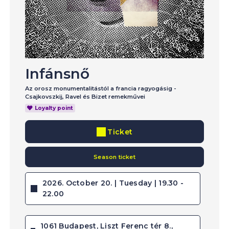
Infánsnő
Az orosz monumentalitástól a francia ragyogásig -
Csajkovszkij, Ravel és Bizet remekművei
Loyalty point
Ticket
Season ticket
2026. October 20. | Tuesday | 19.30 -
22.00
1061 Budapest, Liszt Ferenc tér 8.,