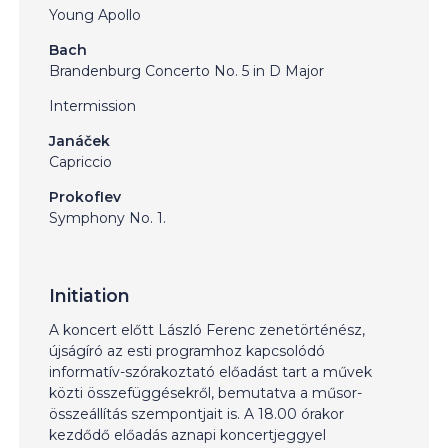
Young Apollo
Bach
Brandenburg Concerto No. 5 in D Major
Intermission
Janáček
Capriccio
ProkofIev
Symphony No. 1.
Initiation
A koncert előtt László Ferenc zenetörténész,
újságíró az esti programhoz kapcsolódó
informatív-szórakoztató előadást tart a művek
közti összefüggésekről, bemutatva a műsor-
összeállítás szempontjait is. A 18.00 órakor
kezdődő előadás aznapi koncertjeggyel