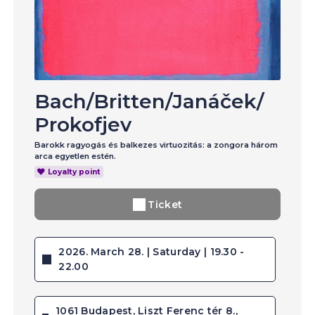
Bach
/
Britten
/
Janáček
/
Prokofjev
Barokk ragyogás és balkezes virtuozitás: a zongora három
arca egyetlen estén.
Loyalty point
Ticket
2026. March 28. | Saturday | 19.30 -
22.00
1061 Budapest, Liszt Ferenc tér 8.,