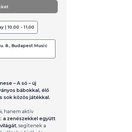
cket
y | 10.00 - 11.00
u. 8., Budapest Music
ese – A só – új
ványos bábokkal, élő
 sok közös játékkal.
i, hanem aktív
k:
a zenészekkel együtt
világát
, segítenek a