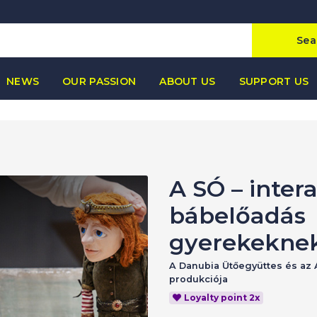
Sea
NEWS
OUR PASSION
ABOUT US
SUPPORT US
A SÓ – inter
bábelőadás
gyerekekne
A Danubia Ütőegyüttes és az
produkciója
Loyalty point 2x