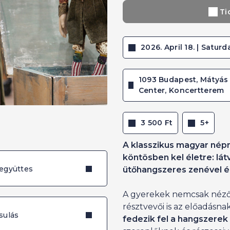
Ti
2026. April 18. | Saturda
1093 Budapest, Mátyás 
Center, Koncertterem
3 500 Ft
5+
A klasszikus magyar népm
köntösben kel életre: lát
együttes
ütőhangszeres zenével és
A gyerekek nemcsak néző
résztvevői is az előadásna
sulás
fedezik fel a hangszerek 