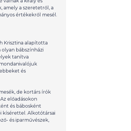
 válnak a király és
 amely a szeretetről, a
mányos értékekről mesél.
 Krisztina alapította
a olyan bábszínházi
lyek tanítva
 mondanivalójuk
sebbeket és
mesék, de kortárs írók
. Az előadásokon
ként és bábosként
 kísérettel. Alkotótársai
pző- és iparművészek,