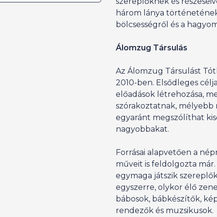
szereplőknek és részeseivé
három lánya történetének,
bölcsességről és a hagyo
Álomzug Társulás
Az Álomzug Társulást Tóth
2010-ben. Elsődleges célj
előadások létrehozása, me
szórakoztatnak, mélyebb
egyaránt megszólíthat ki
nagyobbakat.
Forrásai alapvetően a nép
műveit is feldolgozta már
egymaga játszik szereplő
egyszerre, olykor élő zenei
bábosok, bábkészítők, ké
rendezők és muzsikusok.