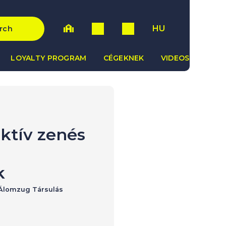
HU
rch
LOYALTY PROGRAM
CÉGEKNEK
VIDEOS
aktív zenés
k
 Álomzug Társulás