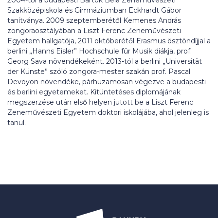
2004-től a budapesti Bartók Béla Zeneművészeti
Szakközépiskola és Gimnáziumban Eckhardt Gábor
tanítványa. 2009 szeptemberétől Kemenes András
zongoraosztályában a Liszt Ferenc Zeneművészeti
Egyetem hallgatója, 2011 októberétől Erasmus ösztöndíjjal a
berlini „Hanns Eisler” Hochschule für Musik diákja, prof.
Georg Sava növendékeként. 2013-tól a berlini „Universität
der Künste” szóló zongora-mester szakán prof. Pascal
Devoyon növendéke, párhuzamosan végezve a budapesti
és berlini egyetemeket. Kitüntetéses diplomájának
megszerzése után első helyen jutott be a Liszt Ferenc
Zeneművészeti Egyetem doktori iskolájába, ahol jelenleg is
tanul.