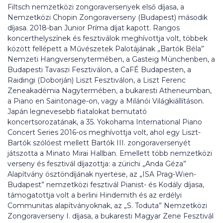
Filtsch nemzetközi zongoraversenyek első díjasa, a
Nemzetközi Chopin Zongoraverseny (Budapest) második
díjasa. 2018-ban Junior Príma díjat kapott. Rangos
koncerthelyszínek és fesztiválok meghívottja volt, többek
között fellépett a Művészetek Palotájának „Bartók Béla”
Nemzeti Hangversenytermében, a Gasteig Münchenben, a
Budapesti Tavaszi Fesztiválon, a CaFÉ Budapesten, a
Raidingi (Doborján) Liszt Fesztiválon, a Liszt Ferenc
Zeneakadémia Nagytermében, a bukaresti Atheneumban,
a Piano en Saintonage-on, vagy a Milánói Világkiállításon.
Japán legnevesebb fiatalokat bemutató
koncertsorozatának, a 35. Yokohama International Piano
Concert Series 2016-os meghívottja volt, ahol egy Liszt-
Bartók szólóest mellett Bartók III. zongoraversenyét
játszotta a Minato Mirai Hallban. Emellett több nemzetközi
verseny és fesztivál díjazottja: a zürichi „Anda Géza”
Alapítvány ösztöndíjának nyertese, az „ISA Prag-Wien-
Budapest” nemzetközi fesztivál Pianist- és Kodály díjasa,
támogatottja volt a berlini Hindemith és az erdélyi
Communitas alapítványoknak, az „S. Toduta” Nemzetközi
Zongoraverseny I. díjasa, a bukaresti Magyar Zene Fesztivál