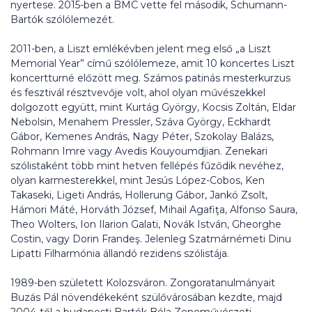
nyertese. 2015-ben a BMC vette fel második, Schumann-
Bartók szólólemezét.
2011-ben, a Liszt emlékévben jelent meg első „a Liszt
Memorial Year” című szólólemeze, amit 10 koncertes Liszt
koncertturné előzött meg. Számos patinás mesterkurzus
és fesztivál résztvevője volt, ahol olyan művészekkel
dolgozott együtt, mint Kurtág György, Kocsis Zoltán, Eldar
Nebolsin, Menahem Pressler, Száva György, Eckhardt
Gábor, Kemenes András, Nagy Péter, Szokolay Balázs,
Rohmann Imre vagy Avedis Kouyoumdjian. Zenekari
szólistaként több mint hetven fellépés fűződik nevéhez,
olyan karmesterekkel, mint Jesús López-Cobos, Ken
Takaseki, Ligeti András, Hollerung Gábor, Jankó Zsolt,
Hámori Máté, Horváth József, Mihail Agafiţa, Alfonso Saura,
Theo Wolters, Ion Ilarion Galati, Novák István, Gheorghe
Costin, vagy Dorin Frandeş. Jelenleg Szatmárnémeti Dinu
Lipatti Filharmónia állandó rezidens szólistája.
1989-ben született Kolozsváron. Zongoratanulmányait
Buzás Pál növendékeként szülővárosában kezdte, majd