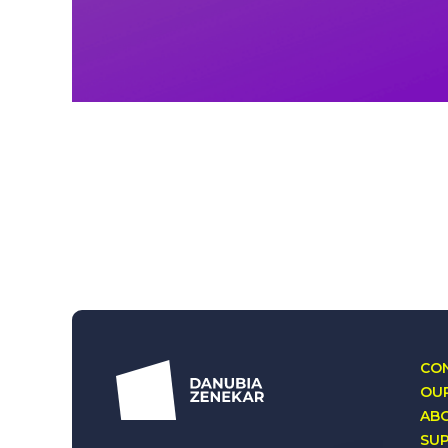
CON
OUR
AB
SU