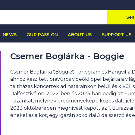
Sea
NEWS
OUR PASSION
ABOUT US
SUPPORT US
Csemer Boglárka - Boggie
Csemer Boglárka \'Boggie\' Fonogram és Hangvilla 
ahhoz készített bravúros videóklippel bejárta a világ
teltházas koncertek ad határainkon belül és kívül is
Dalfesztiválon. 2022-ben és 2023-ban pedig az Euró
hazánkat, melynek eredményeképp közös dalt jelent
2023 októberében meghívást kapott az 1. Eurázsiai 
énekel és alkot, egy igazán sokoldalú dalszerző és