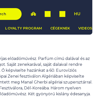
HU
rch
LOYALTY PROGRAM
CÉGEKNEK
VIDEOS
Díjas előadóművész. Parfüm című dalával és az
ot. Saját zenekarával, saját dalaival rendre
. Ő képviselte hazánkat a 60. Eurovíziós
pai Zenei fesztiválon Algériában képviselte
ett meg Manal Gherbi algériai szupersztárral.
Fesztiválora, Dél-Koreába. Három nyelven
 előadóművész. Két gyönyörű kislány édesanyja.